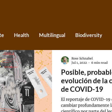
te
Health
Multilingual
Biodiversity
Asia
Caribbean
Central America
Eu
Rose Schnabel
Jul 1, 2022
6 min read
Posible, probabl
ania
Press
Perspectives
evolución de la 
de COVID-19
El reportaje de COVID-19
cambiar profundamente l
científico por parte del le