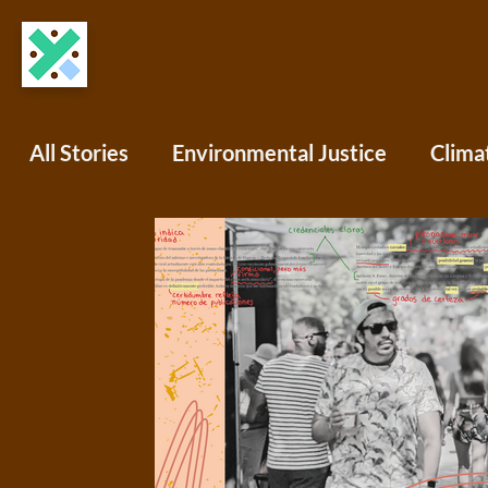
All Stories
Environmental Justice
Clima
COVID-19
Science Writing
Africa
North America
South America
Oce