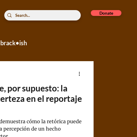
Donate
brack•ish
rope
e, por supuesto: la
certeza en el reportaje
 demuestra cómo la retórica puede
a percepción de un hecho
ctor.