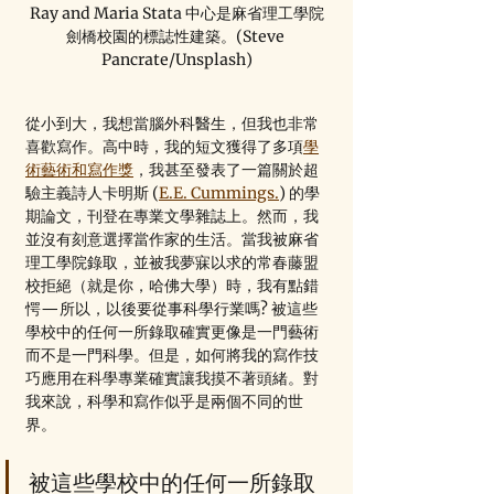
Ray and Maria Stata 中心是麻省理工學院
劍橋校園的標誌性建築。(Steve 
Pancrate/Unsplash)
從小到大，我想當腦外科醫生，但我也非常
喜歡寫作。高中時，我的短文獲得了多項
學
術藝術和寫作獎
，我甚至發表了一篇關於超
驗主義詩人卡明斯 (
E.E. Cummings.
) 的學
期論文，刊登在專業文學雜誌上。然而，我
並沒有刻意選擇當作家的生活。當我被麻省
理工學院錄取，並被我夢寐以求的常春藤盟
校拒絕（就是你，哈佛大學）時，我有點錯
愕—所以，以後要從事科學行業嗎? 被這些
學校中的任何一所錄取確實更像是一門藝術
而不是一門科學。但是，如何將我的寫作技
巧應用在科學專業確實讓我摸不著頭緒。對
我來說，科學和寫作似乎是兩個不同的世
界。
被這些學校中的任何一所錄取