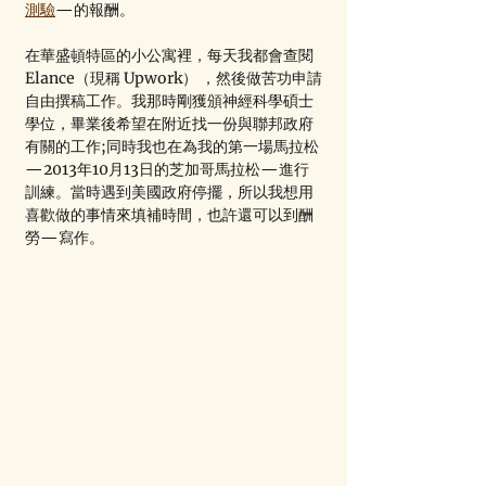
測驗
—的報酬。
在華盛頓特區的小公寓裡，每天我都會查閱 
Elance（現稱 Upwork） ，然後做苦功申請
自由撰稿工作。我那時剛獲頒神經科學碩士
學位，畢業後希望在附近找一份與聯邦政府
有關的工作;同時我也在為我的第一場馬拉松
—2013年10月13日的芝加哥馬拉松—進行
訓練。當時遇到美國政府停擺，所以我想用
喜歡做的事情來填補時間，也許還可以到酬
勞—寫作。