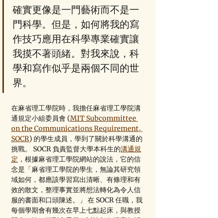
確實更像是一門藝術而不是一
門科學。但是，如何將我的寫
作技巧應用在科學專業確實讓
我摸不著頭緒。對我來說，科
學和寫作似乎是兩個不同的世
界。
在麻省理工學院時，我擔任麻省理工學院溝
通規定小組委員會 (
MIT Subcommittee 
on the Communications Requirement, 
SOCR
) 的學生成員，學到了關於科學溝通的
挑戰。 SOCR 負責監督大學本科生的
溝通規
定
，根據麻省理工學院網站的說法，它的信
念是「麻省理工學院的學生，無論其研究領
域如何，都應該學習寫出清晰、有條理和有
效的散文，整理事實並將想法轉化為令人信
服的書面和口頭陳述。」 在 SOCR 任職，我
每個學期會有幾次在早上七點起床，與教授