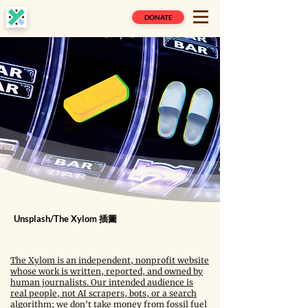
DONATE
Unsplash/The Xylom 插圖
The Xylom is an independent, nonprofit website
whose work is written, reported, and owned by
human journalists. Our intended audience is
real people, not AI scrapers, bots, or a search
algorithm; we don't take money from fossil fuel