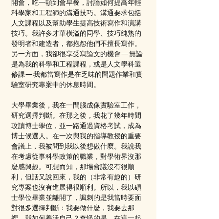
開會，吃一頓到會早餐，討論如何提高年輕
科學家和工程師的溝通技巧。溝通要求包括
人文課程以及幫助學生提高技術寫作和演講
技巧。我許多才華橫溢的同學、技巧純熟的
發明者和建造者，都抱怨他們不擅長寫作。
另一方面，我卻很享受寫論文的機會—無論
是為我的科學和工程課程，或是人文學科選
修課—我都當寫作是在乏味的問題作業和實
驗室研究專案中的休息時間。
大學畢業後，我在一間腦成像實驗室工作，
研究選擇判斷。在那之後，我花了幾年時間
攻讀博士學位，並一路通過資格考試，成為
博士候選人。在一次與我的指導教授的重要
會議上，我被問到我以後想做什麼。我說我
在考慮從事科學政策的職業，對學術界沒那
麼感興趣。可想而知，那場會議沒有很順
利，但話又說回來，我的（非常有趣的）研
究專案也沒有進展得很順利。所以，我以碩
士學位畢業並離開了，諷刺的是我當時要面
對很多選擇判斷：我要做什麼，我要去那
裡，我如何養活自己？奇怪的是，在這一起