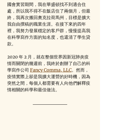
國會實習期間，我在華盛頓找不到適合住
處，所以我不得不在飯店住了兩個月，但最
終，我再次搬回奧克拉荷馬州，目標是擴大
我自由撰稿的職業生涯。在接下來的四年
裡，我努力發展穩定的客戶群，慢慢提高我
在科學寫作方面的知名度，也還清了學生貸
款。
2020 年 2 月，就在整個世界因新冠肺炎疫
情而關閉的幾週前，我終於創辦了自己的科
學寫作公司 
Fancy Comma, LLC
。然而，
疫情實際上卻是我擴大運營的好時機，因為
突然之間，每個人都需要有人向他們解釋疫
情相關的科學和最佳做法。