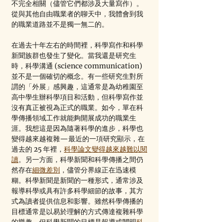
不完全相關（儘管它們都涉及大量寫作）。
從與其他自由職業者的聊天中，我體會到我
的職業道路並不是獨一無二的。
在過去十年左右的時間裡，科學寫作和科學
新聞族群也發生了變化。當我還是研究生
時，科學溝通 (science communication) 
並不是一個確切的概念。有一些研究生對所
謂的「外展」感興趣，這通常是為幼稚園至
高中學生辦科學項目和活動，但科學寫作並
沒有真正被視為正式的職業。如今，單在科
學傳播領域工作就能夠開展成功的職業生
涯。我想這是因為隨著科學的進步，科學也
變得越來越複雜—最近的一項研究顯示，在
過去的 25 年裡，
科學論文變得越來越難以閱
讀
。另一方面，科學新聞和科學傳播之間仍
然存在
細微差別
，儘管分界線正在迅速模
糊。科學新聞是新聞的一種形式，通常涉及
報導科學或具有許多科學細節的故事，其方
式為讀者提供信息和影響。雖然科學傳播的
目標通常是以易於理解的方式傳達複雜科學
的樂趣，但科學新聞的目標是報導或闡明
科