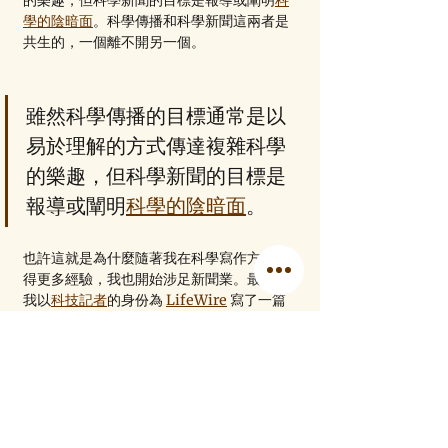
學的陰暗面
。科學傳播和科學新聞這兩者是
共生的，一個離不開另一個。
雖然科學傳播的目標通常是以
易於理解的方式傳達複雜科學
的樂趣，但科學新聞的目標是
報導或闡明
科學的陰暗面
。
也許這就是為什麼隨著我在科學寫作方面獲
得更多經驗，我也開始涉足新聞業。最近，
我以
科技記者
的身份為 
LifeWire
 寫了一篇
關於電子遊戲的社會影響和遊戲開發文化的
文章。我可以說，對寫作感興趣的科學家來
說，以科學和科技為中心的新聞是一個很好
的機會，它可以鍛煉你的好奇心，去接觸人
們，並了解一些有趣的事情，然後你可以用
一種直截了當、易於理解的方式向讀者解釋
如何理解。