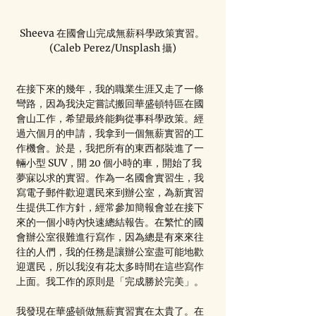
Sheeva 在國會山完成無薪科學政策實習。 
(Caleb Perez/Unsplash 攝)
在接下來的幾年，我的職業生涯又走了一條
彎路，因為我決定嘗試搬回華盛頓特區在國
會山工作，希望最終能夠從事科學政策。經
過六個月的申請，我拿到一個無薪實習的工
作機會。於是，我把所有的東西都裝進了一
輛小型 SUV，開 20 個小時的車，開始了我
夢寐以求的實習。作為一名國會實習生，我
寫電子郵件歡迎選民來到辦公室，為新實習
生提供工作方針，經常參加簡報會並在接下
來的一個小時內快速總結報告。在繁忙的國
會辦公室很難進行寫作，因為總是有來來往
往的人們，我的任務是讓辦公室盡可能地歡
迎選民，所以我沒有花太多時間在這些寫作
上面。我工作的原則是「完成勝於完美」。
我發現在華盛頓做無薪實習實在太貴了。在