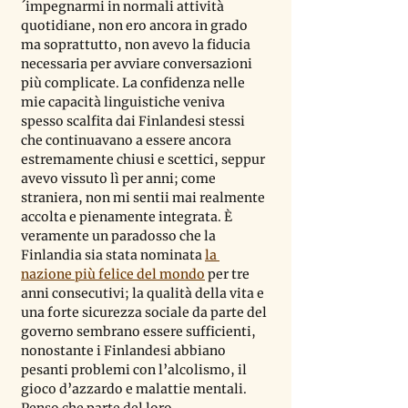
´impegnarmi in normali attività 
quotidiane, non ero ancora in grado 
ma soprattutto, non avevo la fiducia 
necessaria per avviare conversazioni 
più complicate. La confidenza nelle 
mie capacità linguistiche veniva 
spesso scalfita dai Finlandesi stessi 
che continuavano a essere ancora 
estremamente chiusi e scettici, seppur 
avevo vissuto lì per anni; come 
straniera, non mi sentii mai realmente 
accolta e pienamente integrata. È 
veramente un paradosso che la 
Finlandia sia stata nominata 
la 
nazione più felice del mondo
 per tre 
anni consecutivi; la qualità della vita e 
una forte sicurezza sociale da parte del 
governo sembrano essere sufficienti, 
nonostante i Finlandesi abbiano 
pesanti problemi con l
’
alcolismo, il 
gioco d
’
azzardo e malattie mentali. 
Penso che parte del loro 