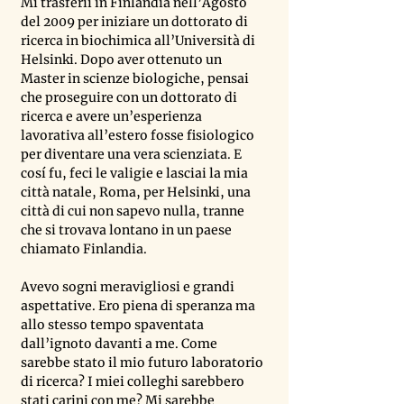
Mi trasferii in Finlandia nell’Agosto 
del 2009 per iniziare un dottorato di 
ricerca in biochimica all’Università di 
Helsinki. Dopo aver ottenuto un 
Master in scienze biologiche, pensai 
che proseguire con un dottorato di 
ricerca e avere un’esperienza 
lavorativa all’estero fosse fisiologico 
per diventare una vera scienziata. E 
cosí fu, feci le valigie e lasciai la mia 
città natale, Roma, per Helsinki, una 
città di cui non sapevo nulla, tranne 
che si trovava lontano in un paese 
chiamato Finlandia.
Avevo sogni meravigliosi e grandi 
aspettative. Ero piena di speranza ma 
allo stesso tempo spaventata 
dall’ignoto davanti a me. Come 
sarebbe stato il mio futuro laboratorio 
di ricerca? I miei colleghi sarebbero 
stati carini con me? Mi sarebbe 