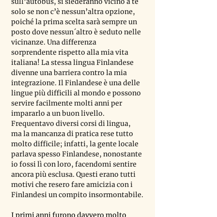
sull
’
autobus, si siederanno vicino a te 
solo se non c
’
è nessun
’
altra opzione, 
poiché la prima scelta sarà sempre un 
posto dove nessun´altro è seduto nelle 
vicinanze. Una differenza 
sorprendente rispetto alla mia vita 
italiana! La stessa lingua Finlandese 
divenne una barriera contro la mia 
integrazione. Il Finlandese è una delle 
lingue più difficili al mondo e possono 
servire facilmente molti anni per 
impararlo a un buon livello. 
Frequentavo diversi corsi di lingua, 
ma la mancanza di pratica rese tutto 
molto difficile; infatti, la gente locale 
parlava spesso Finlandese, nonostante 
io fossi lì con loro, facendomi sentire 
ancora più esclusa. Questi erano tutti 
motivi che resero fare amicizia con i 
Finlandesi un compito insormontabile.
I primi anni furono davvero molto 