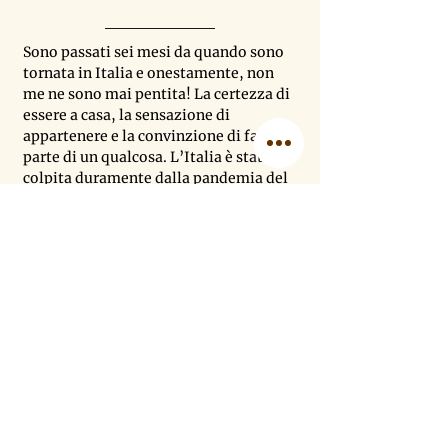
Sono passati sei mesi da quando sono 
tornata in Italia e onestamente, non 
me ne sono mai pentita! La certezza di 
essere a casa, la sensazione di 
appartenere e la convinzione di far 
parte di un qualcosa. L’Italia è stata 
colpita duramente dalla pandemia del 
COVID-19. Abbiamo attraversato 
diversi mesi di 
totale lockdown
, ma 
nonostante ciò, non mi sono mai 
sentita sola.
Quando iniziò la pandemia, un mio 
amico Finlandese mi mandò un 
messaggio dicendo “Sei così 
sfortunata a essere tornata proprio ora 
in Italia, il paese più colpito dal 
COVID-19”. Gli risposi: “Io mi 
considero fortunata e sai perché? 