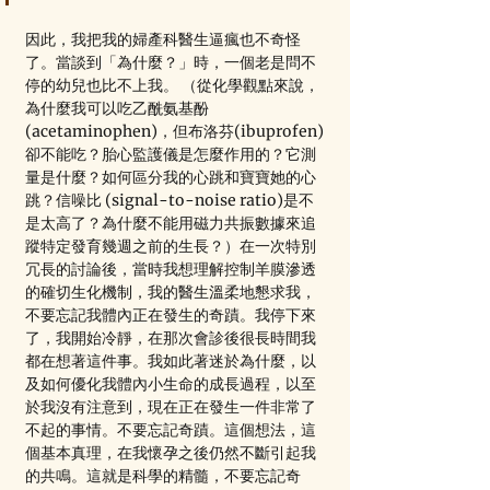
因此，我把我的婦產科醫生逼瘋也不奇怪
了。當談到「為什麼？」時，一個老是問不
停的幼兒也比不上我。 （從化學觀點來說，
為什麼我可以吃乙酰氨基酚
(acetaminophen)，但布洛芬(ibuprofen)
卻不能吃？胎心監護儀是怎麼作用的？它測
量是什麼？如何區分我的心跳和寶寶她的心
跳？信噪比 (signal-to-noise ratio)是不
是太高了？為什麼不能用磁力共振數據來追
蹤特定發育幾週之前的生長？）在一次特別
冗長的討論後，當時我想理解控制羊膜滲透
的確切生化機制，我的醫生溫柔地懇求我，
不要忘記我體內正在發生的奇蹟。我停下來
了，我開始冷靜，在那次會診後很長時間我
都在想著這件事。我如此著迷於為什麼，以
及如何優化我體內小生命的成長過程，以至
於我沒有注意到，現在正在發生一件非常了
不起的事情。不要忘記奇蹟。這個想法，這
個基本真理，在我懷孕之後仍然不斷引起我
的共鳴。這就是科學的精髓，不要忘記奇