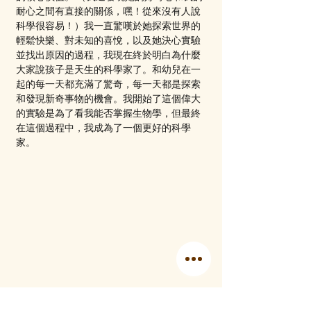
耐心之間有直接的關係，嘿！從來沒有人說
科學很容易！）我一直驚嘆於她探索世界的
輕鬆快樂、對未知的喜悅，以及她決心實驗
並找出原因的過程，我現在終於明白為什麼
大家說孩子是天生的科學家了。和幼兒在一
起的每一天都充滿了驚奇，每一天都是探索
和發現新奇事物的機會。我開始了這個偉大
的實驗是為了看我能否掌握生物學，但最終
在這個過程中，我成為了一個更好的科學
家。
Olivia 與她的新生女兒。 （照片鳴謝 