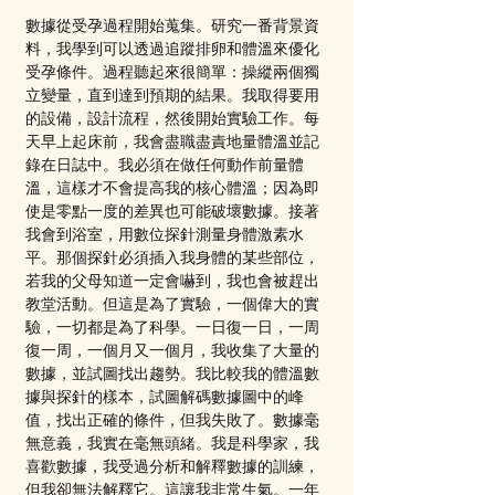
數據從受孕過程開始蒐集。研究一番背景資
料，我學到可以透過追蹤排卵和體溫來優化
受孕條件。過程聽起來很簡單：操縱兩個獨
立變量，直到達到預期的結果。我取得要用
的設備，設計流程，然後開始實驗工作。每
天早上起床前，我會盡職盡責地量體溫並記
錄在日誌中。我必須在做任何動作前量體
溫，這樣才不會提高我的核心體溫；因為即
使是零點一度的差異也可能破壞數據。接著
我會到浴室，用數位探針測量身體激素水
平。那個探針必須插入我身體的某些部位，
若我的父母知道一定會嚇到，我也會被趕出
教堂活動。但這是為了實驗，一個偉大的實
驗，一切都是為了科學。一日復一日，一周
復一周，一個月又一個月，我收集了大量的
數據，並試圖找出趨勢。我比較我的體溫數
據與探針的樣本，試圖解碼數據圖中的峰
值，找出正確的條件，但我失敗了。數據毫
無意義，我實在毫無頭緒。我是科學家，我
喜歡數據，我受過分析和解釋數據的訓練，
但我卻無法解釋它。這讓我非常生氣。一年