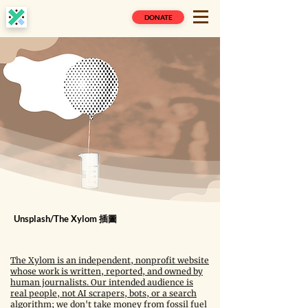
DONATE
Unsplash/The Xylom 插圖
The Xylom is an independent, nonprofit website
whose work is written, reported, and owned by
human journalists. Our intended audience is
real people, not AI scrapers, bots, or a search
algorithm; we don't take money from fossil fuel