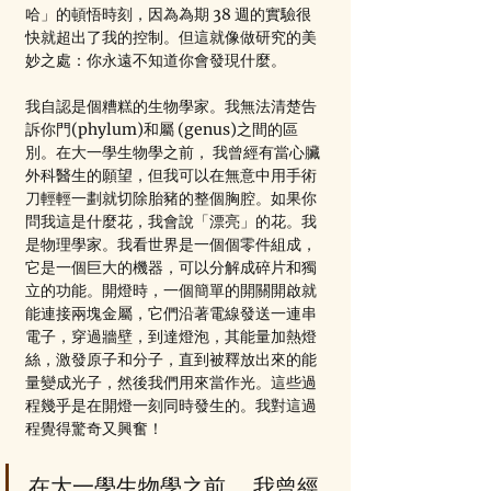
哈」的頓悟時刻，因為為期 38 週的實驗很
快就超出了我的控制。但這就像做研究的美
妙之處：你永遠不知道你會發現什麼。
我自認是個糟糕的生物學家。我無法清楚告
訴你門(phylum)和屬 (genus)之間的區
別。在大一學生物學之前， 我曾經有當心臟
外科醫生的願望，但我可以在無意中用手術
刀輕輕一劃就切除胎豬的整個胸腔。如果你
問我這是什麼花，我會說「漂亮」的花。我
是物理學家。我看世界是一個個零件組成，
它是一個巨大的機器，可以分解成碎片和獨
立的功能。開燈時，一個簡單的開關開啟就
能連接兩塊金屬，它們沿著電線發送一連串
電子，穿過牆壁，到達燈泡，其能量加熱燈
絲，激發原子和分子，直到被釋放出來的能
量變成光子，然後我們用來當作光。這些過
程幾乎是在開燈一刻同時發生的。我對這過
程覺得驚奇又興奮！
在大一學生物學之前， 我曾經