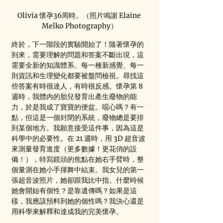
Olivia 懷孕36周時。（照片鳴謝 Elaine 
Melko Photography）
終於，下一階段的實驗開始了！隨著懷孕的
到來，需要理解的問題和答案不斷出現，這
需要全新的知識體系。每一種新感覺、每一
則資訊和生理變化都要被盤問檢視。尋找這
些答案有時很迷人，有時很反感。懷孕第 8 
週時，我體內的胎兒發育出產生廢物的能
力，於是我成了寶寶的便盆。噁心嗎？有一
點，但這是一個封閉的系統，廢物總是要排
到某個地方。我願意接受這件事，因為這是
科學中的必要性。在 21 週時，用 3D 超音波
來測量發育進度（更多數據！更花俏的設
備！），特寫鏡頭的焦點在她右手臂時，整
個量測在她小手揮舞中結束。我女兒的第一
張超音波照片，她卻跟我比中指。什麼時候
她會開始有個性？是靠遺傳嗎？如果是這
樣，我應該預料到她的個性嗎？我決心還是
用科學來解釋和達成我的完美懷孕。