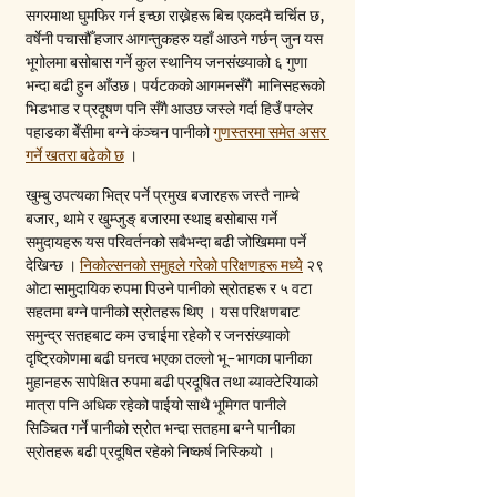
सगरमाथा घुमफिर गर्न इच्छा राख्नेहरू बिच एकदमै चर्चित छ, 
वर्षेनी पचासौँ हजार आगन्तुकहरु यहाँ आउने गर्छन् जुन यस 
भूगोलमा बसोबास गर्ने कुल स्थानिय जनसंख्याको ६ गुणा 
भन्दा बढी हुन आँउछ। पर्यटकको आगमनसँगै  मानिसहरूको 
भिडभाड र प्रदूषण पनि सँगै आउछ जस्ले गर्दा हिउँ पग्लेर 
पहाडका बेँसीमा बग्ने कंञ्चन पानीको 
गुणस्तरमा समेत असर 
गर्ने खतरा बढेको छ
 ।
खुम्बु उपत्यका भित्र पर्ने प्रमुख बजारहरू जस्तै नाम्चे 
बजार, थामे र खुम्जुङ् बजारमा स्थाइ बसोबास गर्ने 
समुदायहरू यस परिवर्तनको सबैभन्दा बढी जोखिममा पर्ने 
देखिन्छ । 
निकोल्सनको समुहले गरेको परिक्षणहरू मध्ये
 २९ 
ओटा सामुदायिक रुपमा पिउने पानीको स्रोतहरू र ५ वटा 
सहतमा बग्ने पानीको स्रोतहरू थिए । यस परिक्षणबाट 
समुन्द्र सतहबाट कम उचाईमा रहेको र जनसंख्याको 
दृष्ट्रिकोणमा बढी घनत्व भएका तल्लो भू-भागका पानीका 
मुहानहरू सापेक्षित रुपमा बढी प्रदूषित तथा ब्याक्टेरियाको 
मात्रा पनि अधिक रहेको पाईयो साथै भूमिगत पानीले 
सिञ्चित गर्ने पानीको स्रोत भन्दा सतहमा बग्ने पानीका 
स्रोतहरू बढी प्रदूषित रहेको निष्कर्ष निस्कियो ।