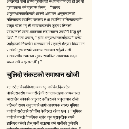
अन्तरगर्त पानी छान्ने प्रविधिको स्थापना पनि एक हो तर यी 
प्रयासहरू भने प्रयाप्त छैनन् । “सायद 
अनुसन्धानकर्ताहरूले आफ्नो अध्ययन अनुसन्धानको 
नतिजाहरू स्थानिय सरकार तथा स्थानिय बासिन्दाहरूसँग 
साझा गरेका भए ती समस्याहरुसँग जुझ्न र तिनको 
समाधानको लागी आवश्यक कदम चाल्न उपयोगी सिद्ध हुने 
थियो,” उनी थप्छन, “हामी अनुसन्धानकर्ताहरूसँग बसेर 
उहाँहरूको निष्कर्षमा छलफल गर्न र हाम्रो क्षेत्रमा विध्यामान 
पानीको गुणस्तरको समास्या समाधान गर्नुको साथै 
वातावरणीय स्वास्थ्य सुधार सम्बन्धित आवश्यक कदम 
चाल्न सधै अग्रसर छौँ ।”
चुलिदो संकटको समाधान खोजी
बल स्टेट विश्वविध्यालयका भू-गर्भविद् क्रिस्टेन 
नोकोल्सनसँग काम गरीरहेकी स्नातक तहमा अध्ययनरत 
चासालिन कोबको अनुसार उनीहरूको अनुसन्धान टोली 
पछिल्लो समय समुदायको लागी आवश्यक स्वच्छ भूमिगत 
पानीको स्रोतको खोजीमा केन्द्रित रहेका छन् । “भूमिगत 
पानीको यस्तो वैकल्पिक स्रोत जुन प्राकृतिक रुपमै 
छानिएर बसेको होस् अनी सतहमा बग्ने पानीको कुनैपनि 