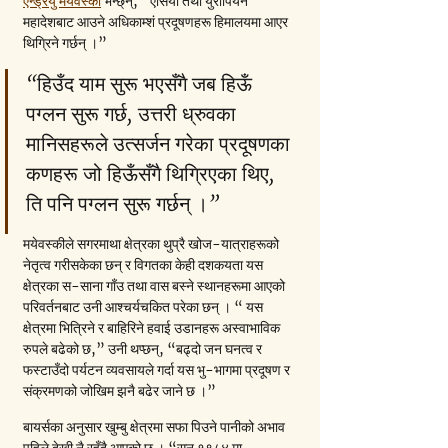
एन्ड्रयु मयेवस्की
 भन्छ्न्, “एसिया तथा युरोपियन 
महादेशबाट आउने अधिकाम्शं प्रदूषणहरू हिमालयमा आएर 
थिग्रिने गर्छन् ।”
“हिउँद याम सुरू भएसँगै जब हिऊँ 
पग्लन सुरू गर्छ, उत्तरी ध्रुवका 
मानिसहरूले उत्सर्जन गरेका प्रदूषणका 
कणहरू जो हिऊँसँगै थिग्रिएका थिए, 
ति पनि पग्लन सुरू गर्छन् ।” 
मयेवस्कीले सगरमाथा क्षेत्रका थुप्रै खोज-यात्राहरूको 
नेतृत्व गरीसकेका छन् र विगतका केही दशकयता यस 
क्षेत्रका स-साना गाँउ तथा वास बस्ने स्थानहरूमा आएको 
परिवर्तनबाट उनी आश्चर्यचकित परेका छन् । “ यस 
क्षेत्रमा भित्रिने र बाहिरिने हवाई उडानहरू अस्वाभाविक 
रुपले बढेको छ,” उनी थप्छन्, “बढ्दो जन घनत्व र 
फस्टाउँदो पर्यटन व्यवसायले गर्दा यस भु-भागमा प्रदूषण र 
संक्रमणको जोखिम झनै बढेर जाने छ ।”
बायर्सका अनुसार खुम्बु क्षेत्रमा सफा पिउने पानीको अभाव 