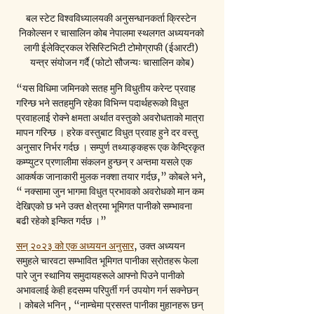
बल स्टेट विश्वविध्यालयकी अनुसन्धानकर्ता क्रिस्टेन 
निकोल्सन र चासालिन कोब नेपालमा स्थलगत अध्ययनको 
लागी ईलेक्ट्रिकल रेसिस्टिभिटी टोमोग्राफी (ईआरटी) 
यन्त्र संयोजन गर्दै (फोटो सौजन्यः चासालिन कोब)
“यस विधिमा जमिनको सतह मुनि विधुतीय करेन्ट प्रवाह 
गरिन्छ भने सतहमुनि रहेका विभिन्न पदार्थहरूको विधुत 
प्रवाहलाई रोक्ने क्षमता अर्थात वस्तुको अवरोधताको मात्रा 
मापन गरिन्छ । हरेक वस्तुबाट विधुत प्रवाह हुने दर वस्तु 
अनुसार निर्भर गर्दछ । सम्पुर्ण तथ्याङ्कहरू एक केन्द्रिकृत 
कम्प्युटर प्रणालीमा संकलन हुन्छन् र अन्तमा यसले एक 
आकर्षक जानाकारी मुलक नक्शा तयार गर्दछ,” कोबले भने, 
“ नक्सामा जुन भागमा विधुत प्रभावको अवरोधको मान कम 
देखिएको छ भने उक्त क्षेत्रमा भूमिगत पानीको सम्भावना 
बढी रहेको इन्कित गर्दछ ।”
सन् २०२३ को एक अध्ययन अनुसार
, उक्त अध्ययन 
समुहले चारवटा सम्भावित भूमिगत पानीका स्रोतहरू फेला 
पारे जुन स्थानिय समुदायहरूले आफ्नो पिउने पानीको 
अभावलाई केही हदसम्म परिपुर्ती गर्न उपयोग गर्न सक्नेछन् 
। कोबले भनिन् , “नाम्चेमा प्रसस्त पानीका मुहानहरू छन् 