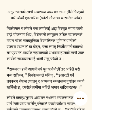
अनुसन्धानको लागी आवश्यक अध्ययन सामाग्रीले भिरएको 
भारी बोक्दै एक भरिया (फोटो सौजन्यः चासालिन कोब)
निकोल्सन र कोबले यस कार्यलाई अझ बिस्तृत रुपमा जारी 
राख्ने योजनामा थिए, विशेषगरी कम्प्युटर जडित उपकरणले 
मापन गरेका सतहमुनिका विसंगतिहरू भूमिगत पानीको 
संञ्चय स्थान हो वा होइन, पत्ता लगाइ निर्कोल गर्न चाहान्थे 
तर प्रयाप्त आर्थीक सहायताको अभावमा हालको लागी उक्त 
कार्यको संञ्चालनलाई थाती राख्नु परेको छ । 
“सम्भवतः हामी आगामी वर्ष पुन फर्कनेछौँ तर अहिलै यसै 
भन्न सकिन्न,” निकोल्सनले भनिन् , “इआरटी गर्ने 
उपकरण नेपाल ल्याउनु र अध्ययन स्थलसम्म पुर्याउन ज्यादै 
खर्चिलो छ, त्यसैले हामीमा जहिलै अभाव खट्किरहन्छ ।”
कोबले बताएअनुसार अध्ययन स्थलमा उपकरणहरू तयार 
पार्न निकै समय खर्चिनु परेकाले यसले सर्वेक्षण सम्पन्न 
गर्नसक्ने संख्यामा प्रत्यक्ष असर गरेको छ । “हामीले बढिमा 
दिनको दुईवटासम्म सर्वेक्षण गर्न सकेका छौँ ।”
वैकल्पिक पानीका स्रोतहरू खोजी गर्नुको बदला त्यहाँ खेर 