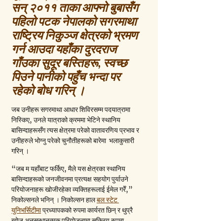
सन् २०११ ताका आफ्नो बुबासँग 
पहिलो पटक नेपालको सगरमाथा 
राष्ट्रिय निकुञ्ज क्षेत्रको भ्रमण 
गर्न आउदा यहाँका दुरदराज 
गाँउका सुदूर बस्तिहरू, स्वच्छ 
पिउने पानीको पहुँच भन्दा पर 
रहेको बोध गरिन् ।
जब उनीहरू सगरमाथा आधार शिविरसम्म पदयात्रामा 
निस्किए, उनले यात्राको क्रममा भेटिने स्थानिय 
बासिन्दाहरूसँग त्यस क्षेत्रमा परेको वातावरणिय प्रभाव र 
उनीहरुले भोग्नु परेको चुनौतीहरूको बारेमा  भलाकुसारी 
गरिन् ।
“जब म यहाँबाट फर्किए, मैले यस क्षेत्रका स्थानिय 
बासिन्दाहरूको जनजीवनमा प्रत्यक्ष सहयोग पुर्याउने 
परियोजनाहरू खोजीरहेका व्यक्तिहरूलाई ईमेल गरेँ,” 
निकोल्सनले भनिन् । निकोल्सन हाल 
बल स्टेट 
युनिभर्सिटीमा
 प्रध्यापकको रुपमा कार्यरत छिन् र थुप्रै 
खोज अनुसन्धानत्मक परियोजनामा सक्रिय रुपमा 