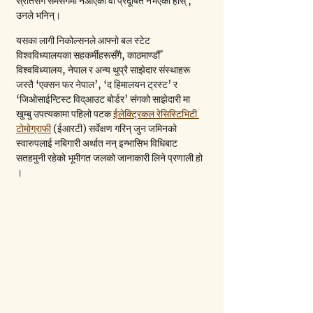
स्रोतसँग संमसर्गमा नआएको वा प्रदूषित नभएको होस् ,” 
उनले भनिन्।
यसका लागी निकोल्सनले आफ्नो बल स्टेट 
विश्वविध्यालयका सहकर्मीहरूसँगै, काठमाण्डौँ 
विश्वविध्यालय, नेपाल र अन्य थुप्रै साझेदार संस्थाहरू 
जस्तै ‘एक्सन फर नेपाल’, ‘द हिमालयन ट्रस्ट’ र 
‘जिओसाईन्टिस्ट विद्आउट बोर्डर’ संगको साझेदारी मा 
खुम्बु उपत्यकामा पहिलो पटक 
ईलेक्ट्रिकल रेसिस्टिभिटी 
टोमोग्राफी
 (ईआरटी) सर्वेक्षण गरिन् जुन जमिनको 
स्वारुपलाई नबिगारी अर्थात नन् इन्भासिभ विधिबाट 
सतहमुनी रहेको भूमीगत जलको जानाकारी लिने प्रणाली हो 
।