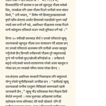
पहिले देखी नै रहँदै आएको छ । “सन् १९८४ मा, 
विध्यावारिधि गर्ने क्रममा म एक वर्ष खुमजुङ् गाँउमा बसेको 
थिए, त्यसबेला पनि उक्त गाँउमा पिउने पानीको चरम संकट 
थियो,” उनी थप्छन्, “ विशेष गरी हिमश्रृङ्खलाहरूको 
वृष्टी छाँया क्षेत्रमा अर्थात हिमालको पछाडीको भूभाग जहाँ 
ज्यादै कम पानी पर्ने गर्छ, अबस्थित गाँउहरूमा स्वच्छ पिउने 
पानी सर्वसुलभ तरिकाले पाउन ज्यादै मुस्किल पर्ने गर्छ ।”
विगत २० वर्षदेखी काल्साङ शेर्पा र उनको परिवारले खुम्बु 
उपत्यकाको खुम्जुङ गाँउमा लज सञ्चालन गर्दै आएका छन् 
तर उनको परिवारले आजसम्म पनि पानीको अभाव महसुस 
गर्नुपरेको छैन् किनकी उनीहरुको गाँऊमा पुरै समुदायलाई 
पुग्ने गरी पानीको मुल/खोल्सी बगिरहेको छ । उनीहरुले 
बढ्दो पर्यटकको चापले वातावरणमा परेको असर महसुस त 
गरेका छन् तर त्यसको गम्भिर मारमा परेका छैनन् ।
यस क्षेत्रमा अबस्थित सरकारी निकायहरू पनि समुदायले 
भोग्नु परेको चुनौतीहरूबारे अनविज्ञ छन् । “हामीलाई खुम्बु 
उपत्यकाको पानीमा प्रदूषण मिसिएको समस्याबारे खासै 
जानाकारी छैन् ,” खुम्बु गाँउ पालिकाका मेयर मिङ्मा छिरी 
शेर्पाले भन्नुभयो । त्यस भूभागका अधिकाम्शं पानीका 
स्रोतहरू मानव बस्तिबाट धेरै माथी रहेकाले  पनि ती 