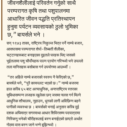
जीवनशैलीलाई परिवर्तन गर्नुको साथै 
परम्परागत कृषि तथा पशुपालनमा 
आधारित जीवन पद्धति प्रतिस्थापन 
हुनुमा पर्यटन व्यवसायको ठुलो भुमिका 
छ,” बायर्सले भने ।
सन् १९७३ ताका, राष्ट्रिय निकुञ्ज भित्र पर्ने नाम्चे बजार, 
आसपासमा परम्परागत शेर्पा-तिब्बती शैलीका, 
चट्टानहरूबाट बनाइएका दुइतले घरहरू थिए जसको 
भुईतलामा पशु चौपाँयहरू पाल्न प्रयोग गरिन्थ्यो भने उपल्लो 
तला मानिसहरू बसोबास गर्न उपयोगमा आउथ्योँ । 
 “तर अहिले नाम्चे बजारको स्वरुप नै फेरिएको छ,” 
बायर्षले भने, “पुरै कायपलट भएको छ।” नाम्चे बजरमा 
हाल करिब ६५ बाट अत्याधुनिक, अन्तराष्ट्रिय स्तरका 
सुबिधासम्पन्न लजहरू खुलेका छन् जसमा फ्लस गर्न मिल्ने 
आधुनिक शौचालय, नुहाउन, धुनको लागी अविछिन्न बहने 
पानीको व्यवस्था छ । बायर्सको भनाई अनुसार करिब दुई 
दशक अघिमात्र सगरमाथा आधार शिविरसम्म पदयात्रामा 
निस्किनु भनेको चौरीहरूलाई बस्न बनाईएको छाप्रो अर्थात 
गोठमा वास बस्न जाने भन्ने बुझिन्थ्यो । 