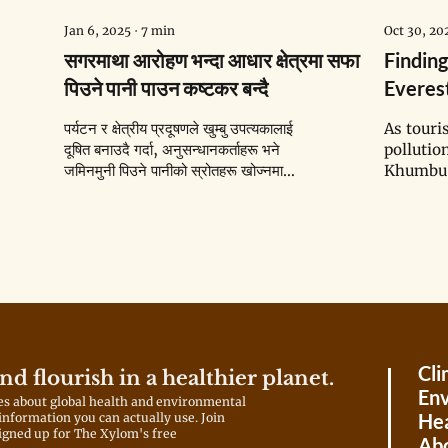
Jan 6, 2025
∙
7
min
Oct 30, 20
सगरमाथा आरोहण भन्दा आधार क्षेत्रमा सफा
Findin
पिउने पानी पाउन कष्टकर बन्दै
Everes
Summit
पर्यटन र क्षेत्रीय प्रदूषणले खुम्बु उपत्यकालाई
As touri
दूषित बनाउदै गर्दा, अनुसन्धानकर्ताहरू भने
pollutio
जमिनमुनी पिउने पानीको स्रोतहरू खोज्नमा
Khumbu V
तल्लिन छन्।
zapping 
potable 
Cli
and flourish in a healthier planet.
Env
es about global health and environmental
Hea
 information you can actually use. Join
igned up for The Xylom's free
Ab