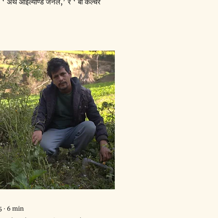
 ‘ अर्थ आइल्याण्ड जर्नल,’ र ‘ बी कल्चर 
5
∙
6
min