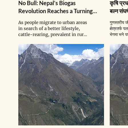
No Bull: Nepal’s Biogas
कृषि प्र
Revolution Reaches a Turning
बल्न संघर
Point
As people migrate to urban areas
गुणस्तरीय 
in search of a better lifestyle,
क्षेत्रतर्फ प
cattle-rearing, prevalent in rural
भेगमा भने प
Nepal, is declining. As a result,
छ ।यसको पर
three decades in, biogas’s impact
पनि, बायोग्
on the country remains up in the
अवस्थामा 
air.