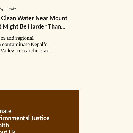
24
∙
6
min
g Clean Water Near Mount
t Might Be Harder Than
ing It
sm and regional
n contaminate Nepal’s
alley, researchers are
the ground to find new
water sources.
mate
ironmental Justice
lth
out Us